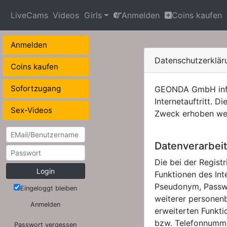
LiveCams
Videos
Girls
Anmelden
Coins kaufen
Anmelden
Datenschutzerkl
Coins kaufen
Sofortzugang
GEONDA GmbH info
Internetauftritt. 
Sex-Videos
Zweck erhoben we
Datenverarbeit
Die bei der Regis
Login
Funktionen des In
Pseudonym, Passwo
Eingeloggt bleiben
weiterer personen
Anmelden
erweiterten Funkt
bzw. Telefonnumme
Passwort vergessen