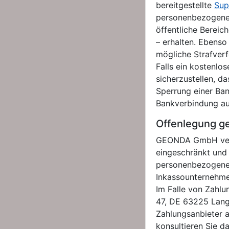
bereitgestellte
Sup
personenbezogenen
öffentliche Bereic
– erhalten. Ebenso
mögliche Strafverf
Falls ein kostenl
sicherzustellen, d
Sperrung einer Ba
Bankverbindung auf
Offenlegung g
GEONDA GmbH verka
eingeschränkt und 
personenbezogene 
Inkassounternehme
Im Falle von Zahlu
47, DE 63225 Lange
Zahlungsanbieter 
konsultieren Sie d