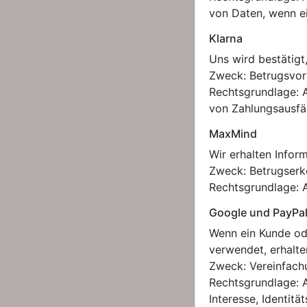
von Daten, wenn ei
Klarna
Uns wird bestätigt
Zweck: Betrugsvor
Rechtsgrundlage: A
von Zahlungsausfäl
MaxMind
Wir erhalten Infor
Zweck: Betrugserk
Rechtsgrundlage: A
Google und PayPa
Wenn ein Kunde ode
verwendet, erhalten
Zweck: Vereinfach
Rechtsgrundlage: A
Interesse, Identitä