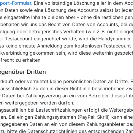
port-Formular
. Eine vollständige Löschung aller in dem Ac
 Daten sowie eine Löschung des Accounts selbst ist jeder
he eingestellte Inhalte bleiben aber – ohne die restliche
 behalten wir uns das Recht vor, Daten von Accounts, bei d
olgung oder betrügerisches Verhalten (wie z. B. nicht einge
oser Testaccount eingerichtet wurde, wird die Handynummer
ass keine erneute Anmeldung zum kostenlosen Testaccount er
nkverbindung gekommen sein, wird diese weiterhin gespeich
recht zu erhalten.
egenüber Dritten
uft oder vermietet keine persönlichen Daten an Dritte. Ei
ausschließlich zu den in dieser Richtlinie beschriebenen Z
Daten bei Zahlungsverzug an ein vom Betreiber dieses Int
n weitergegeben werden dürfen.
ngsausfällen bei Lastschriftzahlungen erfolgt die Weitergabe
n. Bei einigen Zahlungssystemen (PayPal, Skrill) kann ein
angegebenen Daten an ein von diesem Zahlungsanbieter be
azu bitte die Datenschutzrichtlinien des entsprechenden Za