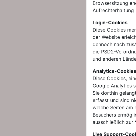
Browsersitzung end
Aufrechterhaltung 
Login-Cookies
Diese Cookies mer
der Website erleic
dennoch nach zusät
die PSD2-Verordnu
und anderen Länder
Analytics-Cookie
Diese Cookies, ei
Google Analytics s
Sie dorthin gelang
erfasst und sind n
welche Seiten am h
Besuchers ermögli
ausschließlich zur
Live Support-Coo