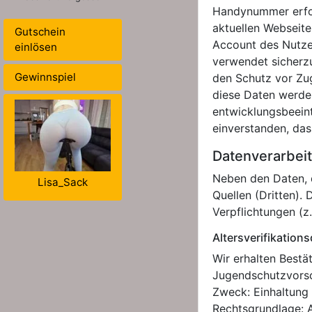
Handynummer erfor
aktuellen Webseit
Gutschein
Account des Nutze
einlösen
verwendet sicherz
Gewinnspiel
den Schutz vor Zug
diese Daten werden
entwicklungsbeeint
einverstanden, da
Datenverarbei
Neben den Daten, d
Lisa_Sack
Quellen (Dritten).
Verpflichtungen (z
Altersverifikations
Wir erhalten Bestä
Jugendschutzvorsc
Zweck: Einhaltung 
Rechtsgrundlage: A