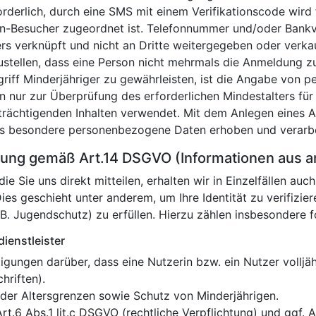
derlich, durch eine SMS mit einem Verifikationscode wird
en-Besucher zugeordnet ist. Telefonnummer und/oder Ban
rs verknüpft und nicht an Dritte weitergegeben oder verk
ustellen, dass eine Person nicht mehrmals die Anmeldung z
riff Minderjähriger zu gewährleisten, ist die Angabe von 
 nur zur Überprüfung des erforderlichen Mindestalters für
rächtigenden Inhalten verwendet. Mit dem Anlegen eines Ac
ss besondere personenbezogene Daten erhoben und verarbe
tung gemäß Art.14 DSGVO (Informationen aus a
ie Sie uns direkt mitteilen, erhalten wir in Einzelfällen 
 Dies geschieht unter anderem, um Ihre Identität zu verifizi
.B. Jugendschutz) zu erfüllen. Hierzu zählen insbesondere f
dienstleister
tigungen darüber, dass eine Nutzerin bzw. ein Nutzer volljäh
hriften).
der Altersgrenzen sowie Schutz von Minderjährigen.
rt.6 Abs.1 lit.c DSGVO (rechtliche Verpflichtung) und ggf